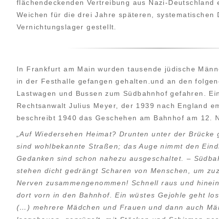
flächendeckenden Vertreibung aus Nazi-Deutschland 
Weichen für die drei Jahre späteren, systematischen 
Vernichtungs­lager gestellt.
In Frankfurt am Main wurden tausende jüdische Männe
in der Festhalle gefangen gehalten.und an den folge
Lastwagen und Bussen zum Südbahnhof gefahren. Ein
Rechts­anwalt Julius Meyer, der 1939 nach England em
beschreibt 1940 das Geschehen am Bahnhof am 12. 
„Auf Wiedersehen Heimat? Drunten unter der Brücke g
sind wohl­bekannte Straßen; das Auge nimmt den Eindr
Gedanken sind schon nahezu ausgeschaltet. – Südba
stehen dicht gedrängt Scharen von Menschen, um zu
Nerven zusammengenommen! Schnell raus und hinein
dort vorn in den Bahnhof. Ein wüstes Gejohle geht lo
(…) mehrere Mädchen und Frauen und dann auch Mä