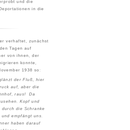
erprobt und die
Deportationen in die
r verhaftet, zunächst
nden Tagen auf
er von ihnen, der
igrieren konnte,
November 1938 so:
länzt der Fluß, hier
uck auf, aber die
hnhof, raus! Da
zusehen. Kopf und
 durch die Schranke
s und empfängt uns.
nner haben darauf